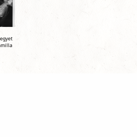
 egyet
amilla