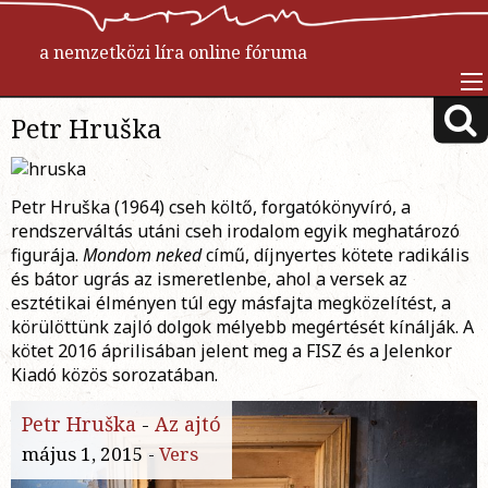
a nemzetközi líra online fóruma
Petr Hruška
Petr Hruška (1964) cseh költő, forgatókönyvíró, a
rendszerváltás utáni cseh irodalom egyik meghatározó
figurája.
Mondom neked
című, díjnyertes kötete radikális
és bátor ugrás az ismeretlenbe, ahol a versek az
esztétikai élményen túl egy másfajta megközelítést, a
körülöttünk zajló dolgok mélyebb megértését kínálják. A
kötet 2016 áprilisában jelent meg a FISZ és a Jelenkor
Kiadó közös sorozatában.
Petr Hruška
-
Az ajtó
május 1, 2015 -
Vers