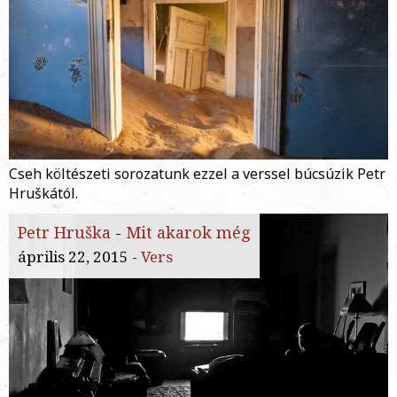
Cseh költészeti sorozatunk ezzel a verssel búcsúzik Petr
Hruškától.
Petr Hruška
-
Mit akarok még
április 22, 2015 -
Vers