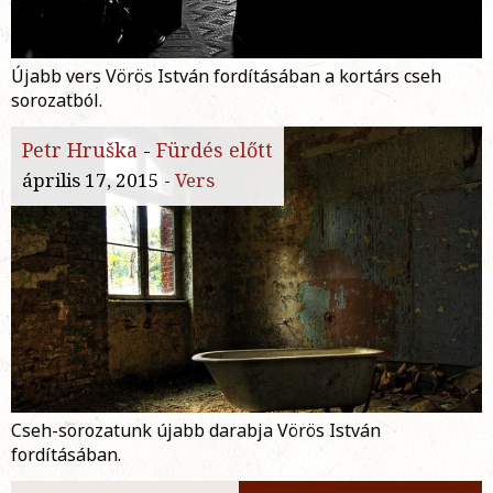
Újabb vers Vörös István fordításában a kortárs cseh
sorozatból.
Petr Hruška
-
Fürdés előtt
április 17, 2015 -
Vers
Cseh-sorozatunk újabb darabja Vörös István
fordításában.