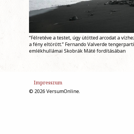
“Félretéve a testet, úgy ütötted arcodat a vízhe
a fény eltörött.” Fernando Valverde tengerpart
emlékhullámai Skobrák Máté fordításában
Impresszum
© 2026 VersumOnline.