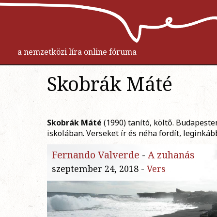
a nemzetközi líra online fóruma
Skobrák Máté
Skobrák Máté
(1990) tanító, költő. Budapesten
iskolában. Verseket ír és néha fordít, leginkáb
Fernando Valverde
-
A zuhanás
szeptember 24, 2018 -
Vers