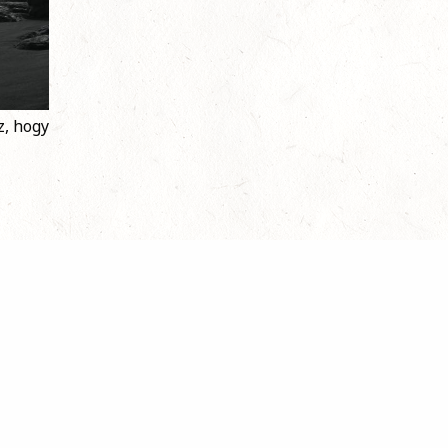
z, hogy
i