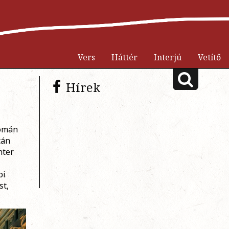
Vers
Háttér
Interjú
Vetítő
Hírek
Román
tán
nter
bi
st,