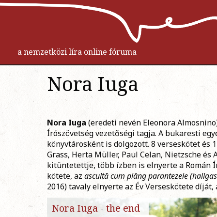
a nemzetközi líra online fóruma
Nora Iuga
Nora Iuga
(eredeti nevén Eleonora Almosnino
Írószövetség vezetőségi tagja.
A bukaresti eg
könyvtárosként is dolgozott. 8 verseskötet és 
Grass, Herta Müller, Paul Celan, Nietzsche és 
kitüntetettje, több ízben is elnyerte a Román Í
kötete, az
asc
ul
tă cum plâng parantezele
(hallga
2016) tavaly elnyerte az Év Verseskötete díját, 
Nora Iuga
-
the end