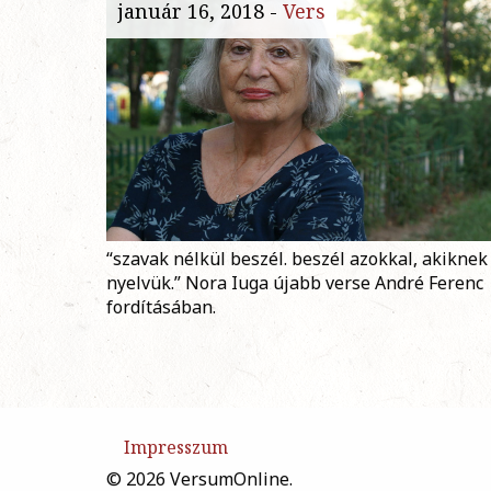
január 16, 2018 -
Vers
“szavak nélkül beszél. beszél azokkal, akiknek
nyelvük.” Nora Iuga újabb verse André Ferenc
fordításában.
Impresszum
© 2026 VersumOnline.