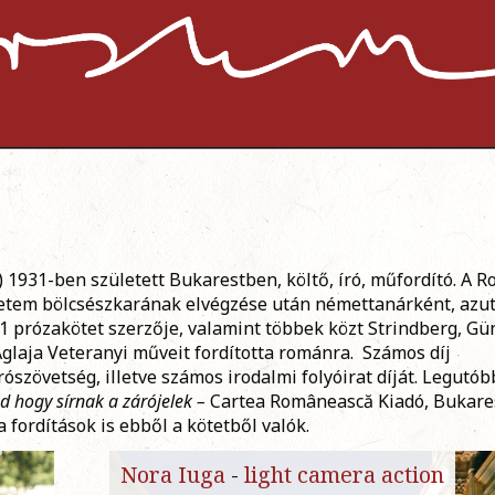
) 1931-ben sz
ületett Bukarestben, költő, író, műfordító. A 
yetem bölcsészkarának elvégzése után némettanárként, azu
11 prózakötet szerzője, valamint többek közt Strindberg, Gü
Aglaja Veteranyi műveit fordította románra. Számos díj
rószövetség, illetve számos irodalmi folyóirat díját.
Legutób
sd hogy sírnak a zárójelek –
Cartea Rom
ânească
Kiadó, Bukare
a fordítások is ebből a kötetből valók.
Nora Iuga
-
light camera action