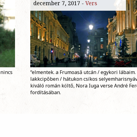
december 7, 2017 -
Vers
 nincs
“elmentek. a Frumoasă utcán / egykori lábaim.
lakkcipőben / hátukon csíkos selyemharisnyáv
kiváló román költő, Nora Iuga verse André Fe
fordításában.