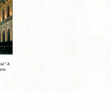
al.” A
renc