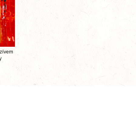
szívem
y