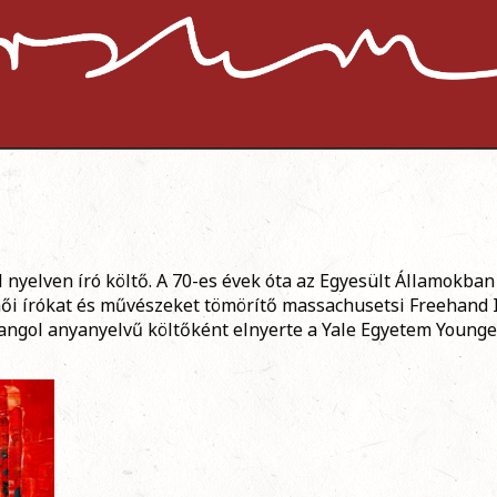
nyelven író költő. A 70-es évek óta az Egyesült Államokban 
női írókat és művészeket tömörítő massachusetsi Freehand 
 angol anyanyelvű költőként elnyerte a Yale Egyetem Younge