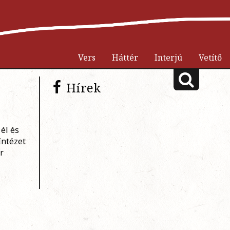
Vers
Háttér
Interjú
Vetítő
Hírek
él és
Intézet
r