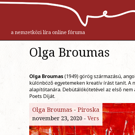
a nemzetközi líra online fóruma
Olga Broumas
O
lga Broumas
(1949) görög származású, angol 
különböző egyetemeken kreatív írást tanít. A 
alapítótanára. Debütálókötetével az első nem
Poets Díját.
Olga Broumas
-
Piroska
november 23, 2020 -
Vers