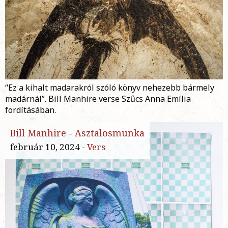
“Ez a kihalt madarakról szóló könyv nehezebb bármely
madárnál”. Bill Manhire verse Szűcs Anna Emília
fordításában.
Bill Manhire
-
Asztalosmunka
február 10, 2024 -
Vers