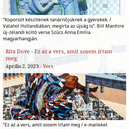
“Koporsót készítenek tanárnőjüknek a gyerekek. /
Valahol Hollandiában, megírta az újság is”. Bill Manhire
új-zélandi költő verse Szűcs Anna Emília
magyarhangján.
Rita Dove
-
Ez az a vers, amit sosem írtam
meg
április 2, 2023 -
Vers
“Ez az a vers, amit sosem írtam meg / e-maileket