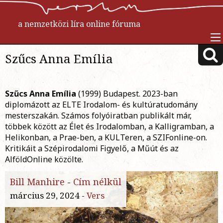
a nemzetközi líra online fóruma
Szűcs Anna Emília
Szűcs Anna Emília
(1999) Budapest. 2023-ban
diplomázott az ELTE Irodalom- és kultúratudomány
mesterszakán. Számos folyóiratban publikált már,
többek között az Élet és Irodalomban, a Kalligramban, a
Helikonban, a Prae-ben, a KULTeren, a SZIFonline-on.
Kritikáit a Szépirodalomi Figyelő, a Műút és az
AlföldOnline közölte.
Bill Manhire
-
Cím nélkül
március 29, 2024 -
Vers