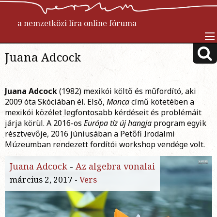
a nemzetközi líra online fóruma
Juana Adcock
Juana Adcock
(1982) mexikói költő és műfordító, aki
2009 óta Skóciában él. Első,
Manca
című kötetében a
mexikói közélet legfontosabb kérdéseit és problémáit
járja körül. A 2016-os
Európa tíz új hangja
program egyik
résztvevője, 2016 júniusában a Petőfi Irodalmi
Múzeumban rendezett fordítói workshop vendége volt.
Juana Adcock
-
Az algebra vonalai
március 2, 2017 -
Vers