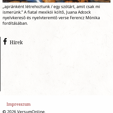
„apránként létrehoztunk / egy szótárt, amit csak mi
ismerünk.” A fiatal mexikói költő, Juana Adcock
nyelvkereső és nyelvteremtő verse Ferencz Mónika
fordításában.
Hírek
Impresszum
© 2026 VersumOnline.