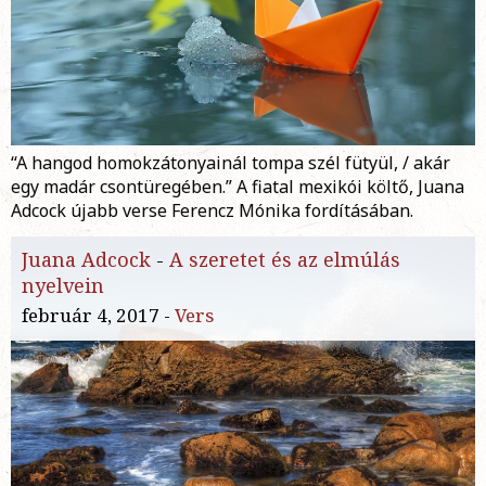
“A hangod homokzátonyainál tompa szél fütyül, / akár
egy madár csontüregében.” A fiatal mexikói költő, Juana
Adcock újabb verse Ferencz Mónika fordításában.
Juana Adcock
-
A szeretet és az elmúlás
nyelvein
február 4, 2017 -
Vers