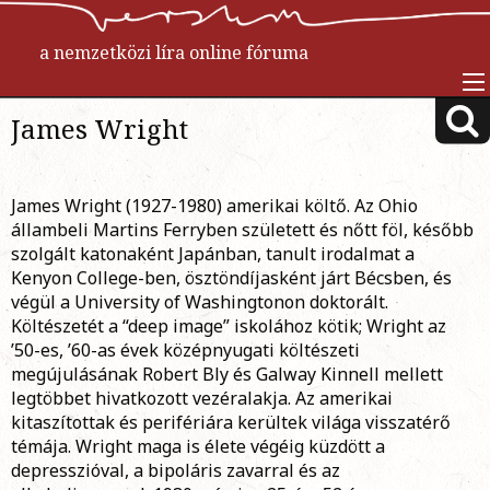
a nemzetközi líra online fóruma
James Wright
James Wright (1927-1980) amerikai költő. Az Ohio
állambeli Martins Ferryben született és nőtt föl, később
szolgált katonaként Japánban, tanult irodalmat a
Kenyon College-ben, ösztöndíjasként járt Bécsben, és
végül a University of Washingtonon doktorált.
Költészetét a “deep image” iskolához kötik; Wright az
’50-es, ’60-as évek középnyugati költészeti
megújulásának Robert Bly és Galway Kinnell mellett
legtöbbet hivatkozott vezéralakja. Az amerikai
kitaszítottak és perifériára kerültek világa visszatérő
témája. Wright maga is élete végéig küzdött a
depresszióval, a bipoláris zavarral és az