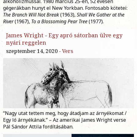
alkoholizmussal. 1980 március 25-én, 52 évesen
gégerákban hunyt el New Yorkban. Fontosabb kötetei:
The Branch Will Not Break
(1963),
Shall We Gather at the
River
(1967),
To a Blossoming Pear Tree
(1977).
James Wright
-
Egy apró sátorban ülve egy
nyári reggelen
szeptember 14, 2020 -
Vers
“Nagy utat tettem meg, hogy átadjam az árnyékomat /
Egy ló árnyékának.” – Az amerikai James Wright verse
Pál Sándor Attila fordításában.