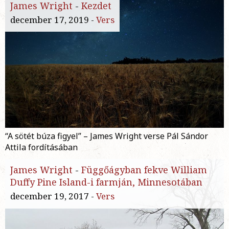
James Wright
-
Kezdet
december 17, 2019 -
Vers
“A sötét búza figyel” – James Wright verse Pál Sándor
Attila fordításában
James Wright
-
Függőágyban fekve William
Duffy Pine Island-i farmján, Minnesotában
december 19, 2017 -
Vers