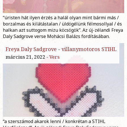
“úristen hát ilyen érzés a halál olyan mint bármi más /
borzalmas és kilátástalan / üldögélünk félmosollyal / és
halkan azt suttogom mizu köcsögök”. Az új-zélandi Freya
Daly Sadgrove verse Mohácsi Balázs fordításában.
Freya Daly Sadgrove
-
villanymotoros STIHL
március 21, 2022 -
Vers
“a szerszámod akarok lenni / konkrétan a STIHL