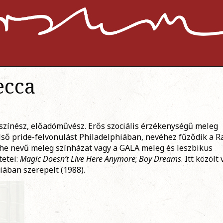
ecca
 színész, előadóművész. Erős szociális érzékenységű meleg
lső pride-felvonulást Philadelphiában, nevéhez fűződik a R
he nevű meleg színházat vagy a GALA meleg és leszbikus
tetei:
Magic Doesn’t Live Here Anymore
;
Boy Dreams
. Itt közölt
iában szerepelt (1988).