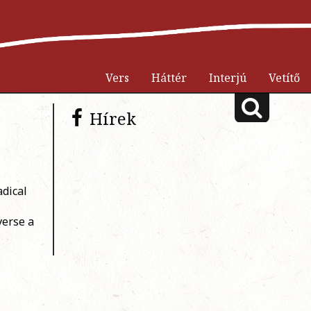
Vers
Háttér
Interjú
Vetítő
Hírek
adical
 verse a