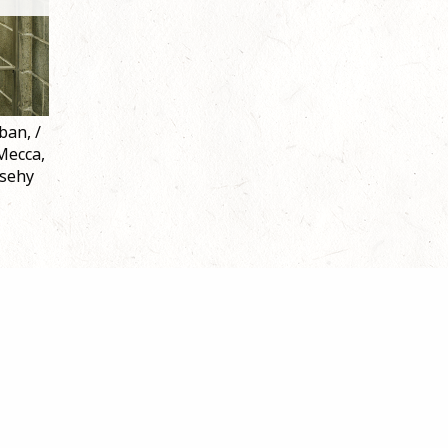
ban, /
Mecca,
Csehy