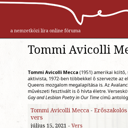
a nemzetközi líra online fóruma
Tommi Avicolli M
Tommi Avicolli Mecca
(1951) amerikai költő,
aktivista, 1972-ben többekkel ő szervezte az e
Queens mozgalom megalapítása is. Az Avalanc
művészeti fesztivált is ő hívta életre. Verseskö
Gay and Lesbian Poetry in Our Time
című antológ
Tommi Avicolli Mecca
-
Erőszakolós
vers
július 15, 2021 -
Vers