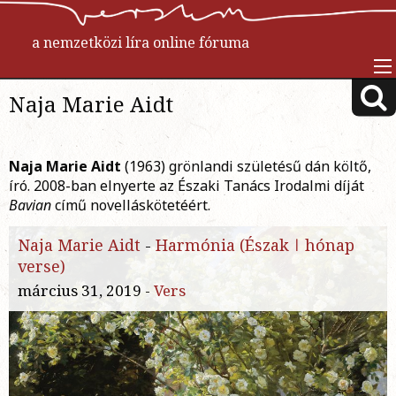
a nemzetközi líra online fóruma
Naja Marie Aidt
Naja Marie Aidt
(1963) grönlandi születésű dán költő,
író. 2008-ban elnyerte az Északi Tanács Irodalmi díját
Bavian
című novelláskötetéért.
Naja Marie Aidt
-
Harmónia (Észak ǀ hónap
verse)
március 31, 2019 -
Vers