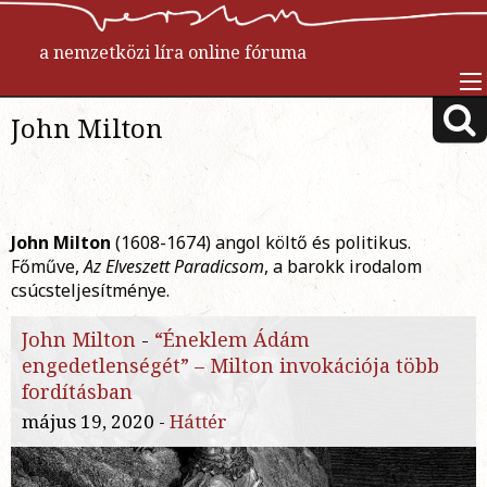
a nemzetközi líra online fóruma
John Milton
John Milton
(1608-1674) angol költő és politikus.
Főműve,
Az Elveszett Paradicsom
, a barokk irodalom
csúcsteljesítménye.
John Milton
-
“Éneklem Ádám
engedetlenségét” – Milton invokációja több
fordításban
május 19, 2020 -
Háttér