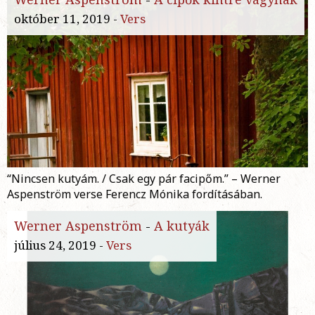
október 11, 2019 -
Vers
“Nincsen kutyám. / Csak egy pár facipőm.” – Werner
Aspenström verse Ferencz Mónika fordításában.
Werner Aspenström
-
A kutyák
július 24, 2019 -
Vers