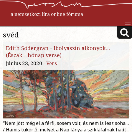
a nemzetközi líra online fóruma
svéd
Edith Södergran
-
Ibolyaszín alkonyok…
(Észak ǀ hónap verse)
június 28, 2020 -
Vers
“Nem jött még el a férfi, sosem volt, és nem is lesz soha…
/ Hamis tükör ő, melyet a Nap lánya a sziklafalnak hajít