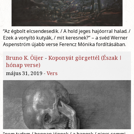
“Az égbolt elcsendesedik. / A hold jeges hajóorral halad. /
Ezek a vonyító kutyák, / mit keresnek?” – a svéd Werner
Aspenström újabb verse Ferencz Mónika fordításában.
Bruno K. Öijer
-
Koponyát görgettél (Észak ǀ
hónap verse)
május 31, 2019 -
Vers
“nem tudom / honnan jönnek / a hangok / nincs semmi