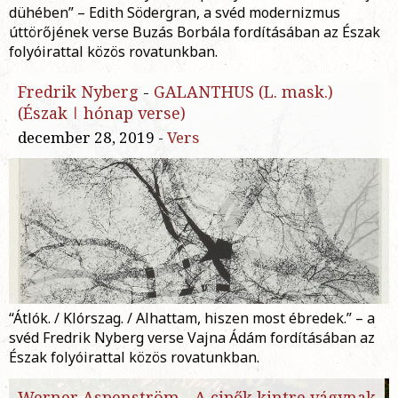
dühében” – Edith Södergran, a svéd modernizmus
úttörőjének verse Buzás Borbála fordításában az Észak
folyóirattal közös rovatunkban.
Fredrik Nyberg
-
GALANTHUS (L. mask.)
(Észak ǀ hónap verse)
december 28, 2019 -
Vers
“Átlók. / Klórszag. / Alhattam, hiszen most ébredek.” – a
svéd Fredrik Nyberg verse Vajna Ádám fordításában az
Észak folyóirattal közös rovatunkban.
Werner Aspenström
-
A cipők kintre vágynak