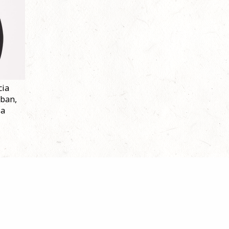
cia
tban,
ia