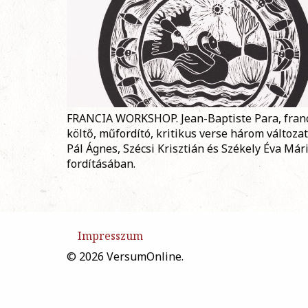
FRANCIA WORKSHOP. Jean-Baptiste Para, fran
költő, műfordító, kritikus verse három változa
Pál Ágnes, Szécsi Krisztián és Székely Éva Már
fordításában.
Impresszum
© 2026 VersumOnline.