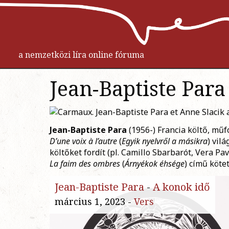
a nemzetközi líra online fóruma
Jean-Baptiste Para
Jean-Baptiste Para
(1956-) Francia költő, műf
D’une voix à l’autre
(
Egyik nyelvről a másikra
) vil
költőket fordít (pl. Camillo Sbarbarót, Vera Pav
La faim des ombres
(
Árnyékok éhsége
) című köte
Jean-Baptiste Para
-
A konok idő
március 1, 2023 -
Vers