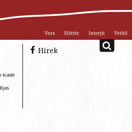
Vers
Háttér
Interjú
Vetítő
Hírek
e kiadó
díjas