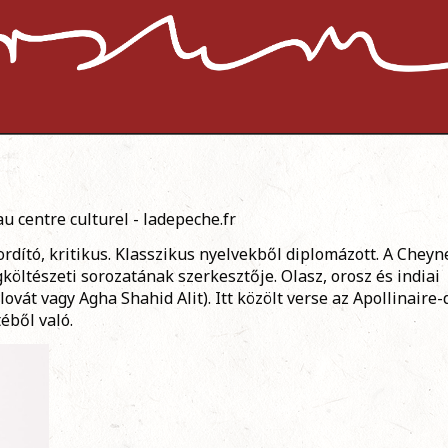
ordító, kritikus. Klasszikus nyelvekből diplomázott. A Cheyn
ágköltészeti sorozatának szerkesztője. Olasz, orosz és indiai
lovát vagy Agha Shahid Alit). Itt közölt verse az Apollinaire-
téből való.