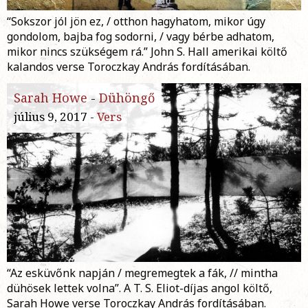
“Sokszor jól jön ez, / otthon hagyhatom, mikor úgy
gondolom, bajba fog sodorni, / vagy bérbe adhatom,
mikor nincs szükségem rá.” John S. Hall amerikai költő
kalandos verse Toroczkay András fordításában.
Sarah Howe
-
Dühöngő
július 9, 2017 -
Vers
“Az esküvőnk napján / megremegtek a fák, // mintha
dühösek lettek volna”. A T. S. Eliot-díjas angol költő,
Sarah Howe verse Toroczkay András fordításában.