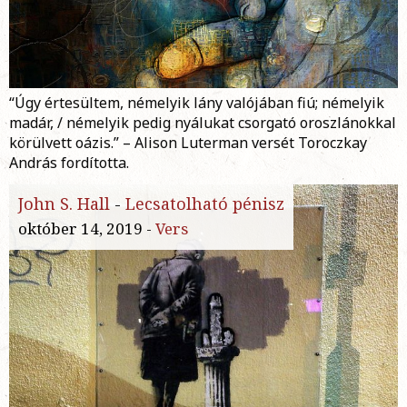
“Úgy értesültem, némelyik lány valójában fiú; némelyik
madár, / némelyik pedig nyálukat csorgató oroszlánokkal
körülvett oázis.” – Alison Luterman versét Toroczkay
András fordította.
John S. Hall
-
Lecsatolható pénisz
október 14, 2019 -
Vers