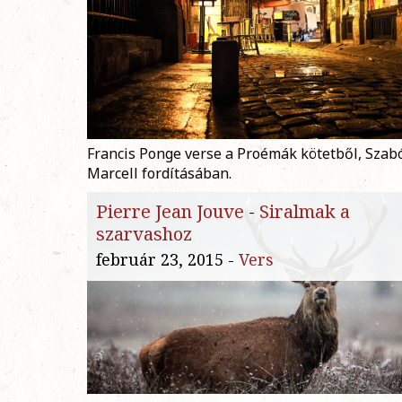
Francis Ponge verse a Proémák kötetből, Szab
Marcell fordításában.
Pierre Jean Jouve
-
Siralmak a
szarvashoz
február 23, 2015 -
Vers