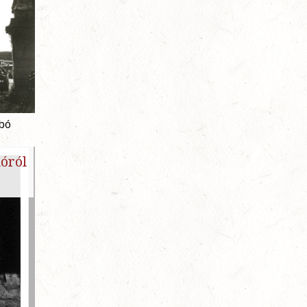
abó
óról