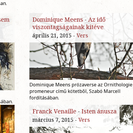
an.
asem
Dominique Meens
-
Az idő
viszontagságainak kitéve
április 21, 2015 -
Vers
Dominique Meens prózaverse az Ornithologie
promeneur című kötetből, Szabó Marcell
fordításában.
sában.
Franck Venaille
-
Isten ánusza
március 7, 2015 -
Vers