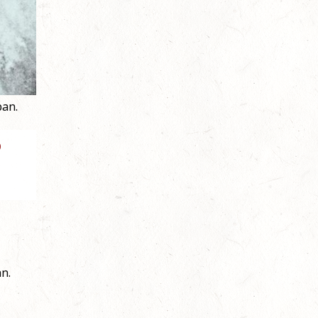
ban.
ó
n.