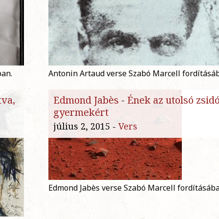
ban.
Antonin Artaud verse Szabó Marcell fordításá
tva,
Edmond Jabès
-
Ének az utolsó zsid
gyermekért
július 2, 2015 -
Vers
Edmond Jabès verse Szabó Marcell fordításába