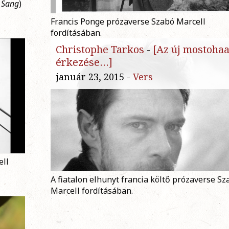
 Sang
)
Francis Ponge prózaverse Szabó Marcell
fordításában.
Christophe Tarkos
-
[Az új mostoha
érkezése…]
január 23, 2015 -
Vers
ell
A fiatalon elhunyt francia költő prózaverse Sz
Marcell fordításában.