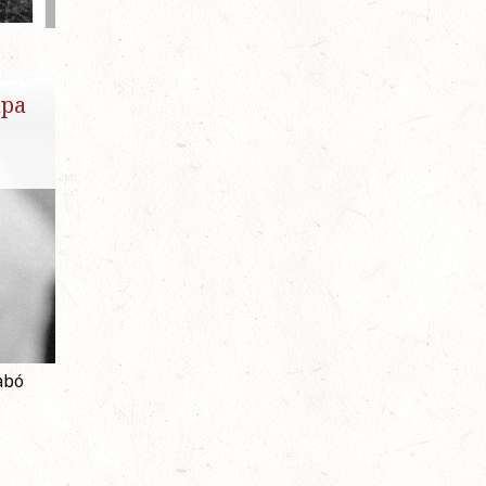
apa
abó