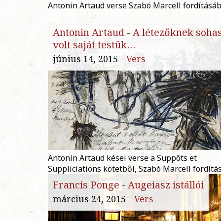
Antonin Artaud verse Szabó Marcell fordításáb
Antonin Artaud
-
A létezőknek soh
volt saját testük…
június 14, 2015 -
Vers
Antonin Artaud kései verse a Suppôts et
Suppliciations kötetből, Szabó Marcell fordítá
Francis Ponge
-
Augeiasz istállói
március 24, 2015 -
Vers