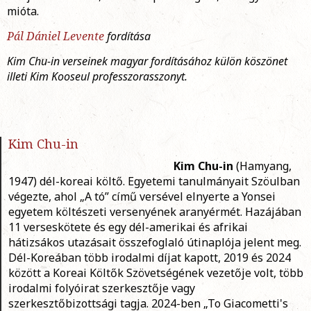
mióta.
Pál Dániel Levente
fordítása
Kim Chu-in verseinek magyar fordításához külön köszönet
illeti Kim Kooseul professzorasszonyt.
Kim Chu-in
Kim Chu-in
(Hamyang,
1947) dél-koreai költő. Egyetemi tanulmányait Szöulban
végezte, ahol „A tó” című versével elnyerte a Yonsei
egyetem költészeti versenyének aranyérmét. Hazájában
11 verseskötete és egy dél-amerikai és afrikai
hátizsákos utazásait összefoglaló útinaplója jelent meg.
Dél-Koreában több irodalmi díjat kapott, 2019 és 2024
között a Koreai Költők Szövetségének vezetője volt, több
irodalmi folyóirat szerkesztője vagy
szerkesztőbizottsági tagja. 2024-ben „To Giacometti's