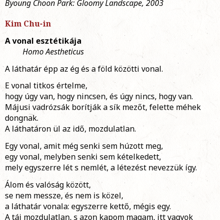
Byoung Choon Park: Gloomy Landscape, 2003
Kim Chu-in
A vonal esztétikája
Homo Aestheticus
A láthatár épp az ég és a föld közötti vonal.
E vonal titkos értelme,
hogy úgy van, hogy nincsen, és úgy nincs, hogy van.
Májusi vadrózsák borítják a sík mezőt, felette méhek
dongnak.
A láthatáron ül az idő, mozdulatlan.
Egy vonal, amit még senki sem húzott meg,
egy vonal, melyben senki sem kételkedett,
mely egyszerre lét s nemlét, a létezést nevezzük így.
Álom és valóság között,
se nem messze, és nem is közel,
a láthatár vonala: egyszerre kettő, mégis egy.
A táj mozdulatlan, s azon kapom magam, itt vagyok