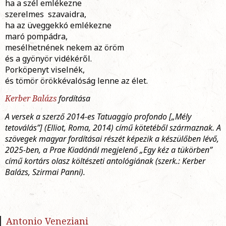
ha a szél emlékezne
szerelmes szavaidra,
ha az üveggekkó emlékezne
maró pompádra,
mesélhetnének nekem az öröm
és a gyönyör vidékéről.
Porköpenyt viselnék,
és tömör örökkévalóság lenne az élet.
Kerber Balázs
fordítása
A versek a szerző 2014-es Tatuaggio profondo [„Mély
tetoválás”] (Elliot, Roma, 2014) című kötetéből származnak. A
szövegek magyar fordításai részét képezik a készülőben lévő,
2025-ben, a Prae Kiadónál megjelenő „Egy kéz a tükörben”
című kortárs olasz költészeti antológiának (szerk.: Kerber
Balázs, Szirmai Panni).
Antonio Veneziani