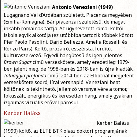
Antonio Veneziani (1949)
Lugagnano Val d’Ardában született, Piacenza megyében
(Emilia-Romagna). Bár piacenzai születésű, de magát
inkább rómainak tartja. Az úgynevezett római költői
iskola egyik alkotója (ez utóbbiba tartozik többek között
Pier Paolo Pasolini, Dario Bellezza, Amelia Rosselli és
Renzo Paris). Költő, prózaíró, esszéista, fordító,
kultúraszervező. Egyedi hangütésű és igen jelentős
Brown Sugar
című verseskötete, amely eredetileg 1979-
ben jelent meg, de 1998-ban és 2018-ban is újra kiadták.
Tatuaggio profondo
című, 2014-ben az Elliotnál megjelent
verseskötete sodró, lírai versnapló. Veneziani beat
költőnek is tekinthető. Jellemző versnyelvére a tömör,
fókuszált, energikus és keresetlen hang, amely gyakran
izgalmas vizuális erővel párosul.
Kerber Balázs
Kerber Balázs
(1990) költő, az ELTE BTK olasz doktori programjának