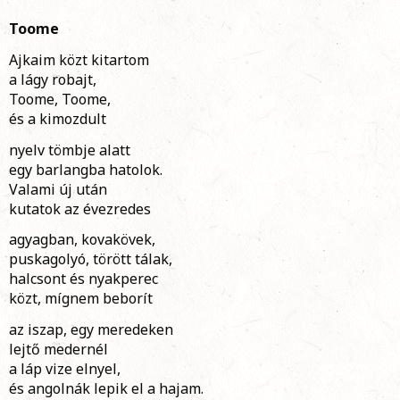
Toome
Ajkaim közt kitartom
a lágy robajt,
Toome, Toome,
és a kimozdult
nyelv tömbje alatt
egy barlangba hatolok.
Valami új után
kutatok az évezredes
agyagban, kovakövek,
puskagolyó, törött tálak,
halcsont és nyakperec
közt, mígnem beborít
az iszap, egy meredeken
lejtő medernél
a láp vize elnyel,
és angolnák lepik el a hajam.