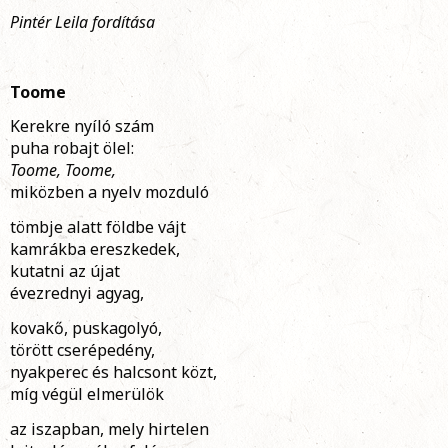
Pintér Leila fordítása
Toome
Kerekre nyíló szám
puha robajt ölel:
Toome, Toome,
miközben a nyelv mozduló
tömbje alatt földbe vájt
kamrákba ereszkedek,
kutatni az újat
évezrednyi agyag,
kovakő, puskagolyó,
törött cserépedény,
nyakperec és halcsont közt,
míg végül elmerülök
az iszapban, mely hirtelen