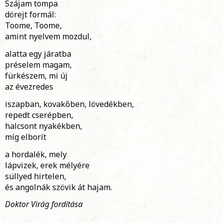
Szájam tompa
dörejt formál:
Toome, Toome,
amint nyelvem mozdul,
alatta egy járatba
préselem magam,
fürkészem, mi új
az évezredes
iszapban, kovakőben, lövedékben,
repedt cserépben,
halcsont nyakékben,
míg elborít
a hordalék, mely
lápvizek, erek mélyére
süllyed hirtelen,
és angolnák szövik át hajam.
Doktor Virág fordítása