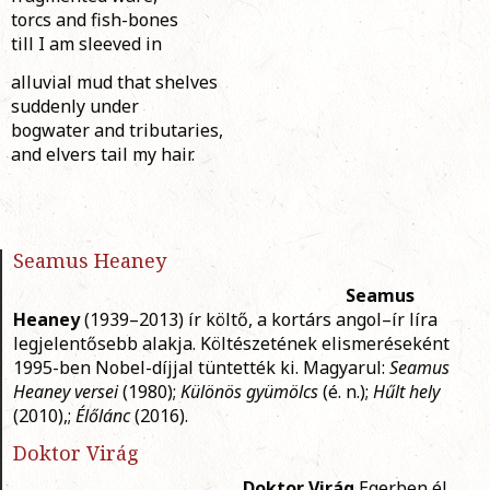
torcs and fish-bones
till I am sleeved in
alluvial mud that shelves
suddenly under
bogwater and tributaries,
and elvers tail my hair.
Seamus Heaney
Seamus
Heaney
(1939–2013) ír költő, a kortárs angol–ír líra
legjelentősebb alakja. Költészetének elismeréseként
1995-ben Nobel-díjjal tüntették ki. Magyarul:
Seamus
Heaney versei
(1980);
Különös gyümölcs
(é. n.);
Hűlt hely
(2010),;
Élőlánc
(2016).
Doktor Virág
Doktor Virág
Egerben él.