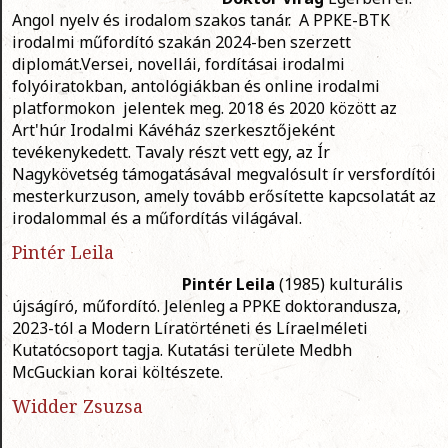
Angol nyelv és irodalom szakos tanár. A PPKE-BTK
irodalmi műfordító szakán 2024-ben szerzett
diplomát.Versei, novellái, fordításai irodalmi
folyóiratokban, antológiákban és online irodalmi
platformokon jelentek meg. 2018 és 2020 között az
Art'húr Irodalmi Kávéház szerkesztőjeként
tevékenykedett. Tavaly részt vett egy, az Ír
Nagykövetség támogatásával megvalósult ír versfordítói
mesterkurzuson, amely tovább erősítette kapcsolatát az
irodalommal és a műfordítás világával.
Pintér Leila
Pintér Leila
(1985) kulturális
újságíró, műfordító. Jelenleg a PPKE doktorandusza,
2023-tól a Modern Líratörténeti és Líraelméleti
Kutatócsoport tagja. Kutatási területe Medbh
McGuckian korai költészete.
Widder Zsuzsa