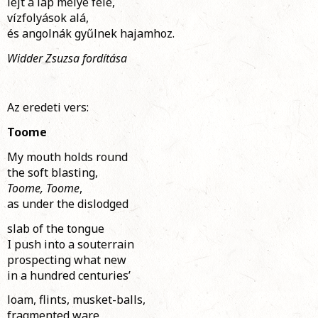
lejt a láp mélye felé,
vízfolyások alá,
és angolnák gyűlnek hajamhoz.
Widder Zsuzsa fordítása
Az eredeti vers:
Toome
My mouth holds round
the soft blasting,
Toome, Toome
,
as under the dislodged
slab of the tongue
I push into a souterrain
prospecting what new
in a hundred centuries’
loam, flints, musket-balls,
fragmented ware,