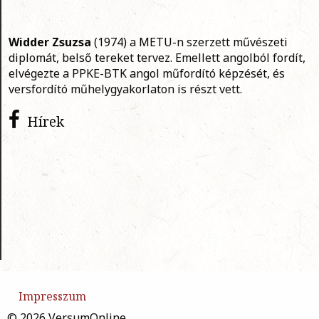
Widder Zsuzsa
(1974) a METU-n szerzett művészeti
diplomát, belső tereket tervez. Emellett angolból fordít,
elvégezte a PPKE-BTK angol műfordító képzését, és
versfordító műhelygyakorlaton is részt vett.
Hírek
Impresszum
© 2026 VersumOnline.