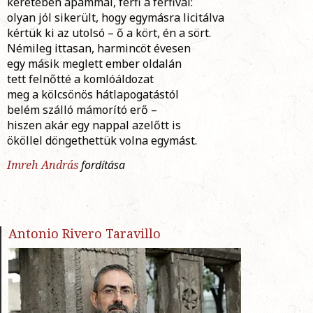
keretében apámmal, férfi a férfival:
olyan jól sikerült, hogy egymásra licitálva
kértük ki az utolsó – ő a kört, én a sört.
Némileg ittasan, harmincöt évesen
egy másik meglett ember oldalán
tett felnőtté a komlóáldozat
meg a kölcsönös hátlapogatástól
belém szálló mámorító erő –
hiszen akár egy nappal azelőtt is
ököllel döngethettük volna egymást.
Imreh András
fordítása
Antonio Rivero Taravillo