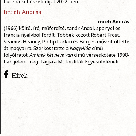
Lucena költészeti díjat 2022-ben.
Imreh András
Imreh András
(1966) költő, író, műfordító, tanár. Angol, spanyol és
francia nyelvből fordít. Többek között Robert Frost,
Seamus Heaney, Philip Larkin és Borges műveit ültette
át magyarra. Szerkesztette a
Nagyvilág
című
folyóiratot.
Aminek két neve van
című verseskötete 1998-
ban jelent meg. Tagja a Műfordítók Egyesületének.
Hírek