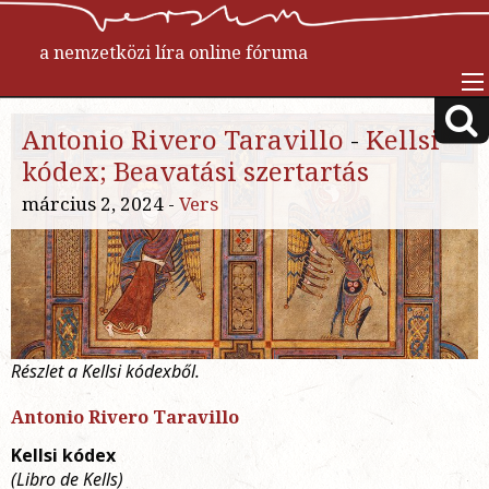
a nemzetközi líra online fóruma
Antonio Rivero Taravillo
-
Kellsi
kódex; Beavatási szertartás
március 2, 2024 -
Vers
Részlet a Kellsi kódexből.
Antonio Rivero Taravillo
Kellsi kódex
(Libro de Kells)