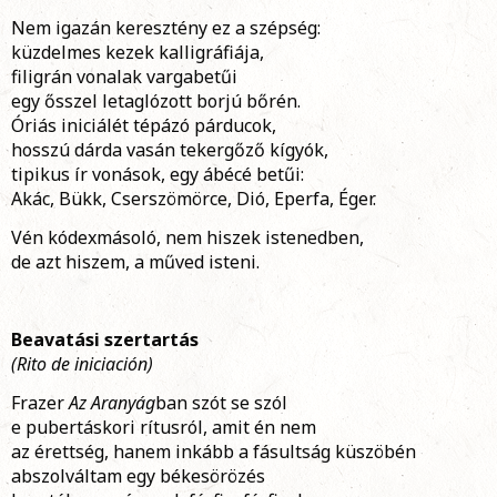
Nem igazán keresztény ez a szépség:
küzdelmes kezek kalligráfiája,
filigrán vonalak vargabetűi
egy ősszel letaglózott borjú bőrén.
Óriás iniciálét tépázó párducok,
hosszú dárda vasán tekergőző kígyók,
tipikus ír vonások, egy ábécé betűi:
Akác, Bükk, Cserszömörce, Dió, Eperfa, Éger.
Vén kódexmásoló, nem hiszek istenedben,
de azt hiszem, a műved isteni.
Beavatási szertartás
(Rito de iniciación)
Frazer
Az Aranyág
ban szót se szól
e pubertáskori rítusról, amit én nem
az érettség, hanem inkább a fásultság küszöbén
abszolváltam egy békesörözés