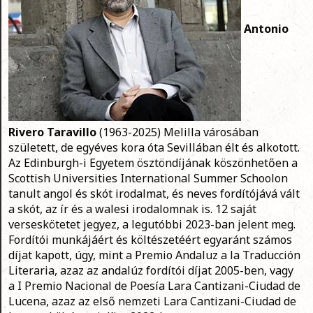
Antonio
Rivero Taravillo
(1963-2025) Melilla városában
született, de egyéves kora óta Sevillában élt és alkotott.
Az Edinburgh-i Egyetem ösztöndíjának köszönhetően a
Scottish Universities International Summer Schoolon
tanult angol és skót irodalmat, és neves fordítójává vált
a skót, az ír és a walesi irodalomnak is. 12 saját
verseskötetet jegyez, a legutóbbi 2023-ban jelent meg.
Fordítói munkájáért és költészetéért egyaránt számos
díjat kapott, úgy, mint a
Premio Andaluz a la Traducción
Literaria
, azaz az andalúz fordítói díjat 2005-ben, vagy
a
I Premio Nacional de Poesía Lara Cantizani-Ciudad de
Lucena
, azaz az első nemzeti Lara Cantizani-Ciudad de