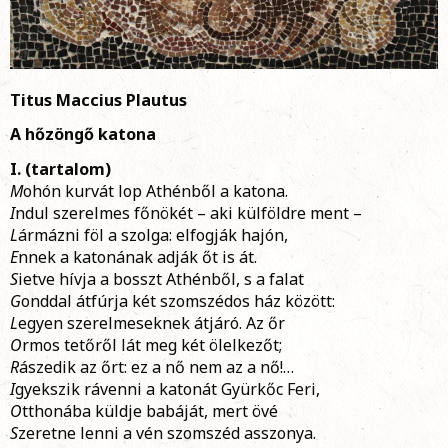
Titus Maccius Plautus
A hőzöngő katona
I. (tartalom)
M
ohón kurvát lop Athénből a katona.
I
ndul szerelmes főnökét – aki külföldre ment –
L
ármázni föl a szolga: elfogják hajón,
E
nnek a katonának adják őt is át.
S
ietve hívja a bosszt Athénből, s a falat
G
onddal átfúrja két szomszédos ház között:
L
egyen szerelmeseknek átjáró. Az őr
O
rmos tetőről lát meg két ölelkezőt;
R
ászedik az őrt: ez a nő nem az a nő!…
I
gyekszik rávenni a katonát Gyürkőc Feri,
O
tthonába küldje babáját, mert övé
S
zeretne lenni a vén szomszéd asszonya.