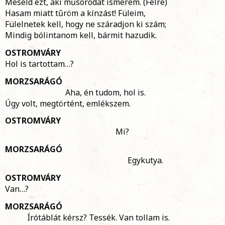
Meséld ezt, aki műsorodat ismerem. (Félre)
Hasam miatt tűröm a kínzást! Füleim,
Fülelnetek kell, hogy ne száradjon ki szám;
Mindig bólintanom kell, bármit hazudik.
OSTROMVÁRY
Hol is tartottam…?
MORZSARÁGÓ
Aha, én tudom, hol is.
Úgy volt, megtörtént, emlékszem.
OSTROMVÁRY
Mi?
MORZSARÁGÓ
Egykutya.
OSTROMVÁRY
Van…?
MORZSARÁGÓ
Írótáblát kérsz? Tessék. Van tollam is.