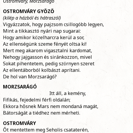
Ostromváry, Morzsarágó
OSTROMVÁRY GYŐZŐ
(kilép a házból és hátraszól)
Vigyázzatok, hogy pajzsom csillogóbb legyen,
Mint a tikkasztó nyári nap sugarai:
Hogy amikor közelharcra kerül a sor,
Az ellenségünk szeme fényét oltsa ki!
Mert meg akarom vigasztalni kardomat,
Nehogy jajgasson és siránkozzon, mivel
Sokat pihentetem, pedig szörnyen szeret
Az ellentáborból kolbászt aprítani.
De hol van Morzsarágó?
MORZSARÁGÓ
Itt áll, a kemény,
Fifikás, fejedelmi férfi oldalán;
Ekkora hősnek Mars nem mondaná magát,
Bátorságát a tiédhez nem mérheti.
OSTROMVÁRY
Őt mentettem meg Seholis csataterén,