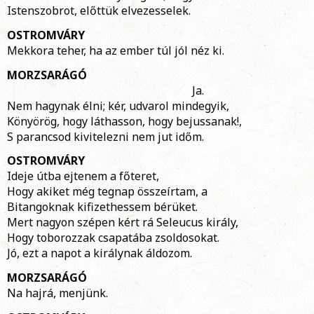
Istenszobrot, előttük elvezesselek.
OSTROMVÁRY
Mekkora teher, ha az ember túl jól néz ki.
MORZSARÁGÓ
Ja.
Nem hagynak élni; kér, udvarol mindegyik,
Könyörög, hogy láthasson, hogy bejussanak!,
S parancsod kivitelezni nem jut időm.
OSTROMVÁRY
Ideje útba ejtenem a főteret,
Hogy akiket még tegnap összeírtam, a
Bitangoknak kifizethessem bérüket.
Mert nagyon szépen kért rá Seleucus király,
Hogy toborozzak csapatába zsoldosokat.
Jó, ezt a napot a királynak áldozom.
MORZSARÁGÓ
Na hajrá, menjünk.