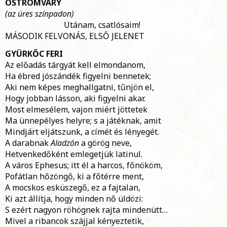
OSTROMVÁRY
(az üres színpadon)
Utánam, csatlósaim!
MÁSODIK FELVONÁS, ELSŐ JELENET
GYÜRKŐC FERI
Az előadás tárgyát kell elmondanom,
Ha ébred jószándék figyelni bennetek;
Aki nem képes meghallgatni, tűnjön el,
Hogy jobban lásson, aki figyelni akar.
Most elmesélem, vajon miért jöttetek
Ma ünnepélyes helyre; s a játéknak, amit
Mindjárt eljátszunk, a címét és lényegét.
A darabnak
Aladzón
a görög neve,
Hetvenkedőként emlegetjük latinul.
A város Ephesus; itt él a harcos, főnököm,
Pofátlan hőzöngő, ki a főtérre ment,
A mocskos esküszegő, ez a fajtalan,
Ki azt állítja, hogy minden nő üldözi:
S ezért nagyon röhögnek rajta mindenütt…
Mivel a ribancok szájjal kényeztetik,