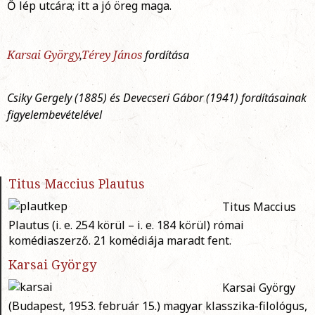
Ő lép utcára; itt a jó öreg maga.
Karsai György
,
Térey János
fordítása
Csiky Gergely (1885) és Devecseri Gábor (1941) fordításainak
figyelembevételével
Titus Maccius Plautus
Titus Maccius
Plautus (i. e. 254 körül – i. e. 184 körül) római
komédiaszerző. 21 komédiája maradt fent.
Karsai György
Karsai György
(Budapest, 1953. február 15.) magyar klasszika-filológus,