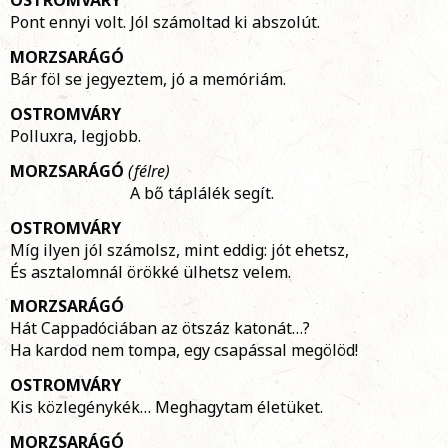
OSTROMVÁRY
Pont ennyi volt. Jól számoltad ki abszolút.
MORZSARÁGÓ
Bár föl se jegyeztem, jó a memóriám.
OSTROMVÁRY
Polluxra, legjobb.
MORZSARÁGÓ
(félre)
A bő táplálék segít.
OSTROMVÁRY
Míg ilyen jól számolsz, mint eddig: jót ehetsz,
És asztalomnál örökké ülhetsz velem.
MORZSARÁGÓ
Hát Cappadóciában az ötszáz katonát…?
Ha kardod nem tompa, egy csapással megölöd!
OSTROMVÁRY
Kis közlegénykék… Meghagytam életüket.
MORZSARÁGÓ