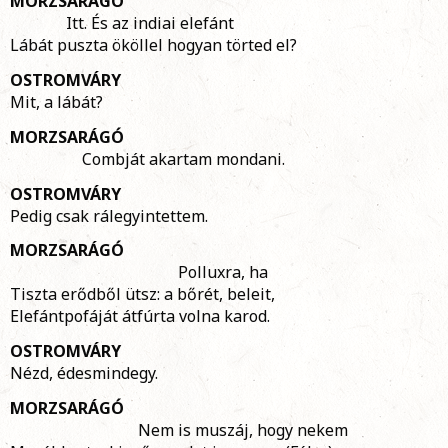
MORZSARÁGÓ
Itt. És az indiai elefánt
Lábát puszta ököllel hogyan törted el?
OSTROMVÁRY
Mit, a lábát?
MORZSARÁGÓ
Combját akartam mondani.
OSTROMVÁRY
Pedig csak rálegyintettem.
MORZSARÁGÓ
Polluxra, ha
Tiszta erődből ütsz: a bőrét, beleit,
Elefántpofáját átfúrta volna karod.
OSTROMVÁRY
Nézd, édesmindegy.
MORZSARÁGÓ
Nem is muszáj, hogy nekem