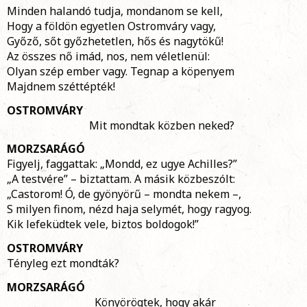
Minden halandó tudja, mondanom se kell,
Hogy a földön egyetlen Ostromváry vagy,
Győző, sőt győzhetetlen, hős és nagytökű!
Az összes nő imád, nos, nem véletlenül:
Olyan szép ember vagy. Tegnap a köpenyem
Majdnem széttépték!
OSTROMVÁRY
Mit mondtak közben neked?
MORZSARÁGÓ
Figyelj, faggattak: „Mondd, ez ugye Achilles?”
„A testvére” – biztattam. A másik közbeszólt:
„Castorom! Ó, de gyönyörű – mondta nekem –,
S milyen finom, nézd haja selymét, hogy ragyog.
Kik lefeküdtek vele, biztos boldogok!”
OSTROMVÁRY
Tényleg ezt mondták?
MORZSARÁGÓ
Könyörögtek, hogy akár