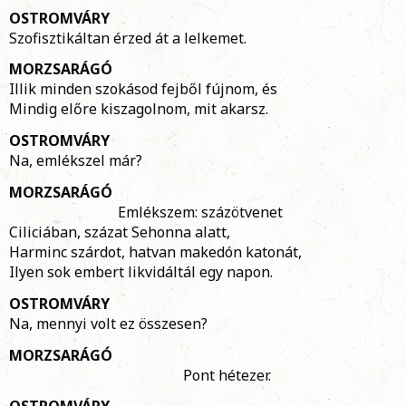
OSTROMVÁRY
Szofisztikáltan érzed át a lelkemet.
MORZSARÁGÓ
Illik minden szokásod fejből fújnom, és
Mindig előre kiszagolnom, mit akarsz.
OSTROMVÁRY
Na, emlékszel már?
MORZSARÁGÓ
Emlékszem: százötvenet
Ciliciában, százat Sehonna alatt,
Harminc szárdot, hatvan makedón katonát,
Ilyen sok embert likvidáltál egy napon.
OSTROMVÁRY
Na, mennyi volt ez összesen?
MORZSARÁGÓ
Pont hétezer.