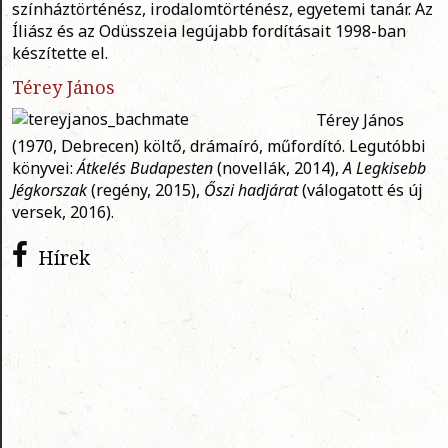
színháztörténész, irodalomtörténész, egyetemi tanár.
Az
Íliász és az Odüsszeia legújabb fordításait 1998-ban
készítette el.
Térey János
Térey János
(1970, Debrecen) költő, drámaíró, műfordító. Legutóbbi
könyvei:
Átkelés Budapesten
(novellák, 2014),
A Legkisebb
Jégkorszak
(regény, 2015),
Őszi hadjárat
(válogatott és új
versek, 2016).
Hírek