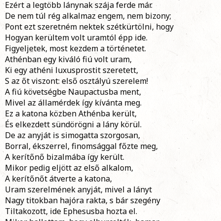
Ezért a legtöbb lánynak szája ferde már.
De nem túl rég alkalmaz engem, nem bizony;
Pont ezt szeretném nektek szétkürtölni, hogy
Hogyan kerültem volt uramtól épp ide.
Figyeljetek, most kezdem a történetet.
Athénban egy kiváló fiú volt uram,
Ki egy athéni luxusprostit szeretett,
S az őt viszont: első osztályú szerelem!
A fiú követségbe Naupactusba ment,
Mivel az államérdek így kívánta meg.
Ez a katona közben Athénba került,
És elkezdett sündörögni a lány körül.
De az anyját is simogatta szorgosan,
Borral, ékszerrel, finomsággal főzte meg,
A kerítőnő bizalmába így került.
Mikor pedig eljött az első alkalom,
A kerítőnőt átverte a katona,
Uram szerelmének anyját, mivel a lányt
Nagy titokban hajóra rakta, s bár szegény
Tiltakozott, ide Ephesusba hozta el.