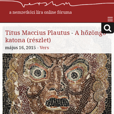
a nemzetközi líra online fóruma
Titus Maccius Plautus
-
A hőzöngő
katona (részlet)
május 16, 2015 -
Vers