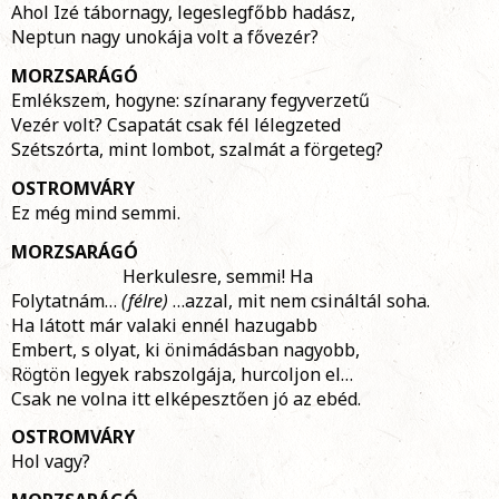
Ahol Izé tábornagy, legeslegfőbb hadász,
Neptun nagy unokája volt a fővezér?
MORZSARÁGÓ
Emlékszem, hogyne: színarany fegyverzetű
Vezér volt? Csapatát csak fél lélegzeted
Szétszórta, mint lombot, szalmát a förgeteg?
OSTROMVÁRY
Ez még mind semmi.
MORZSARÁGÓ
Herkulesre, semmi! Ha
Folytatnám…
(félre)
…azzal, mit nem csináltál soha.
Ha látott már valaki ennél hazugabb
Embert, s olyat, ki önimádásban nagyobb,
Rögtön legyek rabszolgája, hurcoljon el…
Csak ne volna itt elképesztően jó az ebéd.
OSTROMVÁRY
Hol vagy?